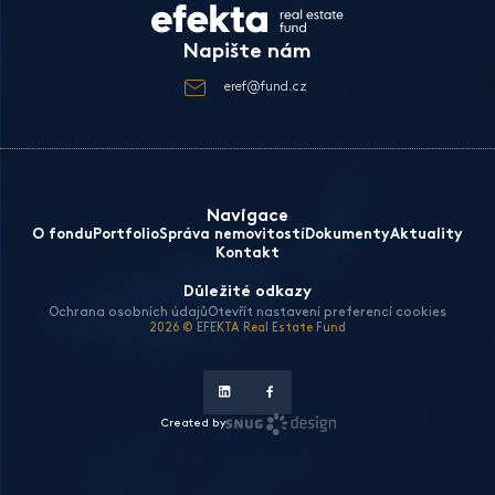
Napište nám
eref@fund.cz
Navigace
O fondu
Portfolio
Správa nemovitostí
Dokumenty
Aktuality
Kontakt
Důležité odkazy
Ochrana osobních údajů
Otevřít nastavení preferencí cookies
2026 © EFEKTA Real Estate Fund
Created by