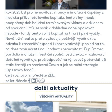
Rok 2025 byl pro nemovitostní fondy mimořádně úspěšný z
hlediska přílivu retailového kapitálu. Tento silný impuls,
podpořený dobíhajícími termínovanými vklady a odklonem
od spořicích účtů, se však v dohledné době opakovat
nebude – fondy tento volný kapitál na trhu již plně využily.
Nová tržní realita proto vyžaduje pečlivější výběr aktiv,
odvahu k zahraniční expanzi i konzervativnější pohled na to,
co dnes tvoří udržitelnou hodnotu nemovitostí. Filip Emmer,
portfolio manažer investiční společnosti Efekta, v rozhovoru
detailně vysvětluje, proč odpověď na výnosový potenciál leží
stále častěji za hranicemi Česka a jak se mění strategie
úspěšných fondů.
Celý rozhovor si přečtěte
ZDE
.
sdílet článek:
další aktuality
VŠECHNY AKTUALITY