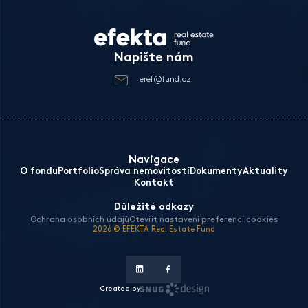
Napište nám
eref@fund.cz
Navigace
O fondu
Portfolio
Správa nemovitostí
Dokumenty
Aktuality
Kontakt
Důležité odkazy
Ochrana osobních údajů
Otevřít nastavení preferencí cookies
2026 © EFEKTA Real Estate Fund
Created by