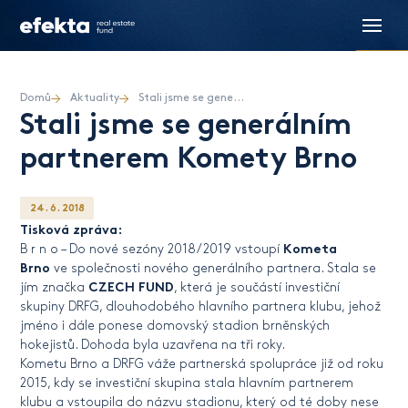
Domů
Aktuality
Stali jsme se generálním partnerem Komety Brno
Stali jsme se generálním
partnerem Komety Brno
24. 6. 2018
Tisková zpráva:
Kometa
B r n o – Do nové sezóny 2018/2019 vstoupí
Brno
ve společnosti nového generálního partnera. Stala se
CZECH FUND
jím značka
, která je součástí investiční
skupiny DRFG, dlouhodobého hlavního partnera klubu, jehož
jméno i dále ponese domovský stadion brněnských
hokejistů. Dohoda byla uzavřena na tři roky.
Kometu Brno a DRFG váže partnerská spolupráce již od roku
2015, kdy se investiční skupina stala hlavním partnerem
klubu a vstoupila do názvu stadionu, který od té doby nese