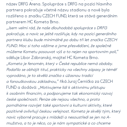
název DRFG Arena. Spolupráce s DRFG na pozici hlavního
partnera pokračuje včetně názvu stadionu a nově byla
rozšířena o značku CZECH FUND, která se stává generálním
partnerem HC Kometa Brno.
„
Jsem velmi rád, že naše dlouhodobá spolupráce s DRFG
pokračuje, a navíc se ještě rozšiřuje, kdy na pozici generálního
partnera klubu bude minimálně po dobu tří let značka CZECH
FUND. Moc si toho vážíme a jsme přesvědčeni, že společně
můžeme Kometu posouvat výš a to nejen na sportovním poli,
“
sděluje Libor Zábranský, majitel HC Kometa Brno.
„
Kometa je fenomén, který v České republice nemá obdoby.
Podařilo se obhájit titul, prakticky na všechny zápasy je téměř
vyprodáno, je to skvělá značka s úžasnou tradicí
a fanouškovskou základnou,
“ říká Juraj Černička za CZECH
FUND a dodává: „
Motivujeme lidi k aktivnímu přístupu
k osobním financím, a podporujeme tak ekonomický rozvoj
české společnosti. Peníze ale nejsou všechno, a proto
pomáháme rozvíjet také sportovní a kulturní aktivity, které
pozitivně ovlivňují českou veřejnost. Kometa je skvělý tým, který
navíc výborně pracuje s mládeží a nesoustředí se jen na A-
mužstvo, a to je něco, co je nám sympatické a co chceme