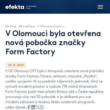
Domů
Aktuality
V Olomouci byla otevřena nová pobočka značky Form Factory
V Olomouci byla otevřena
nová pobočka značky
Form Factory
30. 12. 2025
V OC Olomouc CITY byla v listopadu otevřena nová pobočka
značky Form Factory. Fitness centrum, nazvané „Posilka“,
vzniklo spojením tří sousedních nájemních jednotek, čímž se
vytvořil moderní prostor o rozloze 774 metrů čtverečních.
Form Factory patří mezi přední fitness sítě v České republice,
provozuje více než 30 poboček a je oblíbené pro své
moderní vybavení a širokou škálu cvičebních programů.
sdílet článek: