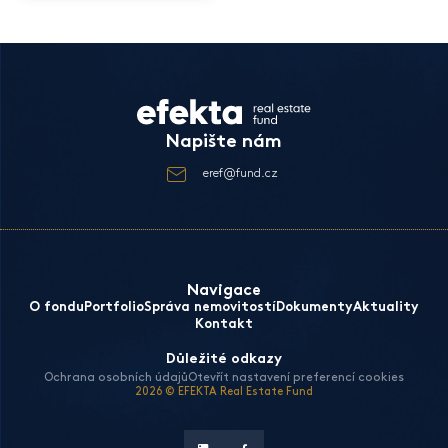
Napište nám
eref@fund.cz
Navigace
O fondu
Portfolio
Správa nemovitostí
Dokumenty
Aktuality
Kontakt
Důležité odkazy
Ochrana osobních údajů
Otevřít nastavení preferencí cookies
2026 © EFEKTA Real Estate Fund