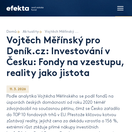
Domů
Aktuality
Vojtěch Měřínský pro Deník.cz: Investování v Česku: Fondy na vzestupu, reality jako jistota
Vojtěch Měřínský pro
Deník.cz: Investování v
Česku: Fondy na vzestupu,
reality jako jistota
11. 3. 2026
Podle analytika Vojtěcha Měřínského se podíl fondů na
úsporách českých domácností od roku 2020 téměř
zdvojnásobil na současnou pětinu, čímž se Česko zařadilo
do TOP 10 fondových trhů v EU. Přestože klíčovou kotvou
zůstávají reality, jejichž cena za dekádu vzrostla o 156 %,
extrémní růst ztěžuje přímé nákupy investičních