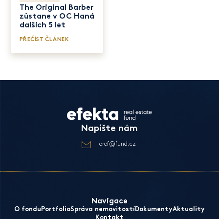
The Original Barber
zůstane v OC Haná
dalších 5 let
PŘEČÍST ČLÁNEK
Napište nám
eref@fund.cz
Navigace
O fondu
Portfolio
Správa nemovitostí
Dokumenty
Aktuality
Kontakt