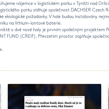
iřujeme nájemce v logistickém parku v Týništi nad Orlic
ogistického parku stěhuje společnost DACHSER Czech Rep
ké ekologické požadavky. V hale budou instalovány nejm
iku na lithium-iontové baterie.
 Týniště o dvě nové haly je prvním společným projektem
 FUND (CREIF). Převzetím prostor zaplňuje společno
e
.