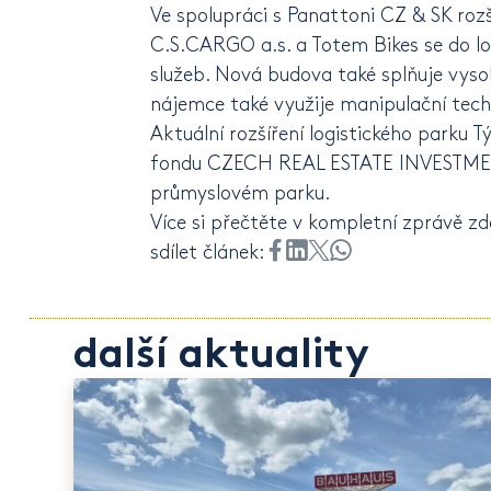
Ve spolupráci s Panattoni CZ & SK rozš
C.S.CARGO a.s. a Totem Bikes se do l
služeb. Nová budova také splňuje vyso
nájemce také využije manipulační techn
Aktuální rozšíření logistického parku
fondu CZECH REAL ESTATE INVESTMENT
průmyslovém parku.
Více si přečtěte v kompletní zprávě
zd
sdílet článek:
další aktuality