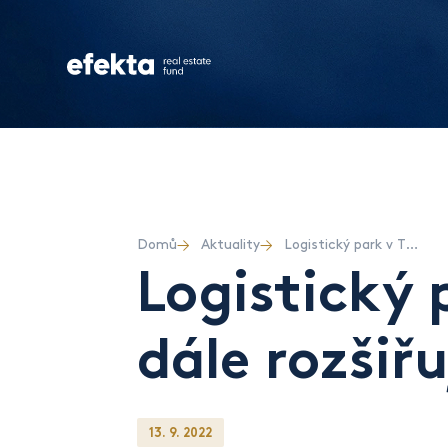
Domů
Aktuality
Logistický park v Týništi nad Orlicí se dále rozšiřuje a hlásí plnou obsazenost
Logistický p
dále rozšiř
13. 9. 2022