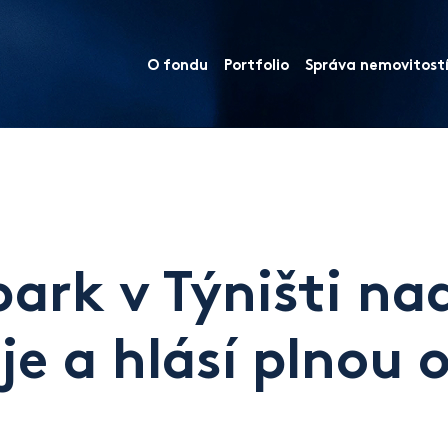
O fondu
Portfolio
Správa nemovitost
ark v Týništi nad
uje a hlásí plnou