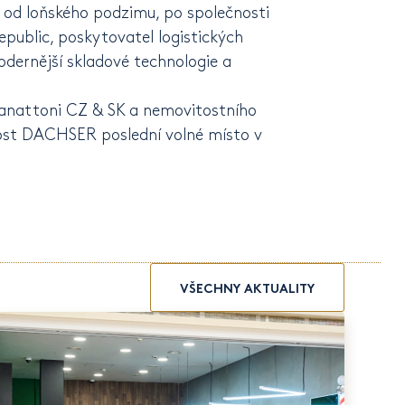
í od loňského podzimu, po společnosti
ublic, poskytovatel logistických
odernější skladové technologie a
 Panattoni CZ & SK a nemovitostního
st DACHSER poslední volné místo v
VŠECHNY AKTUALITY