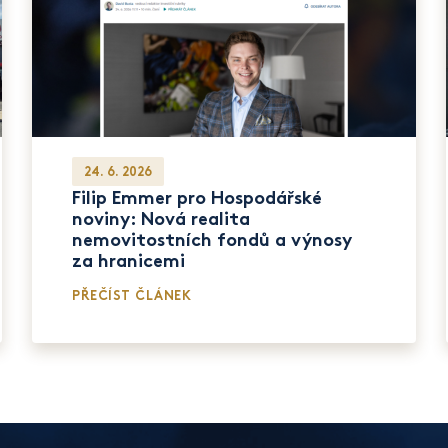
24. 6. 2026
Filip Emmer pro Hospodářské
noviny: Nová realita
nemovitostních fondů a výnosy
za hranicemi
PŘEČÍST ČLÁNEK