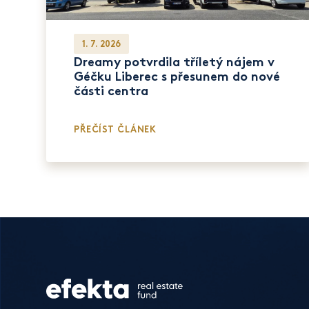
1. 7. 2026
Dreamy potvrdila tříletý nájem v
Géčku Liberec s přesunem do nové
části centra
PŘEČÍST ČLÁNEK