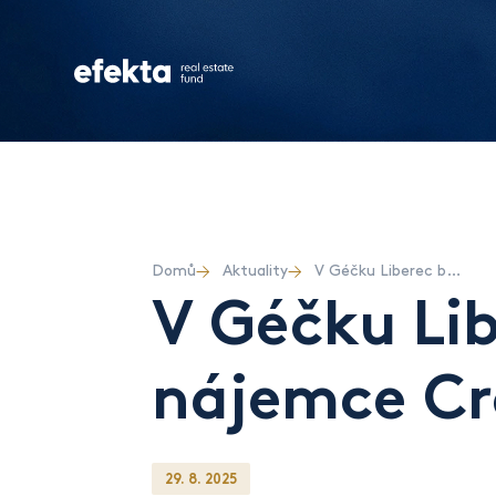
Domů
Aktuality
V Géčku Liberec brzy přivítáme nového nájemce CrossCafe
V Géčku Li
nájemce Cr
29. 8. 2025