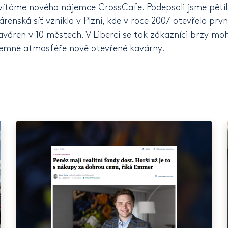
ítáme nového nájemce CrossCafe. Podepsali jsme pětile
renská síť vznikla v Plzni, kde v roce 2007 otevřela prvn
váren v 10 městech. V Liberci se tak zákazníci brzy mo
říjemné atmosféře nově otevřené kavárny.