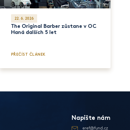
22. 6. 2026
The Original Barber zůstane v OC
Haná dalších 5 let
PŘEČÍST ČLÁNEK
Napište nám
eref@fund.cz