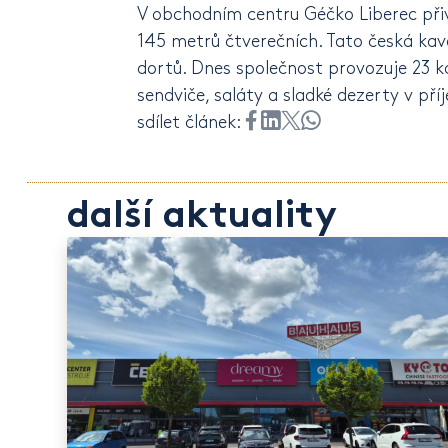
V obchodním centru Géčko Liberec přiv
145 metrů čtverečních. Tato česká kavá
dortů. Dnes společnost provozuje 23 ka
sendviče, saláty a sladké dezerty v p
sdílet článek:
další aktuality