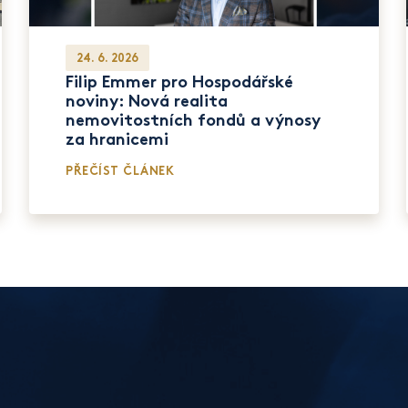
24. 6. 2026
Filip Emmer pro Hospodářské
noviny: Nová realita
nemovitostních fondů a výnosy
za hranicemi
PŘEČÍST ČLÁNEK