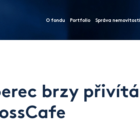
O fondu
Portfolio
Správa nemovitost
berec brzy přiví
ossCafe